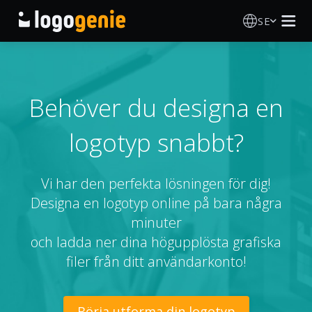
SE
Skapa Logotyp
AI logotypgenerator
Behöver du designa en
logotyp snabbt?
Logotypidéer
Tryckta produkter
Vi har den perfekta lösningen för dig!
Designa en logotyp online på bara några
Om Oss
minuter
och ladda ner dina högupplösta grafiska
Blogg
filer från ditt användarkonto!
LOGGA IN
Börja utforma din logotyp