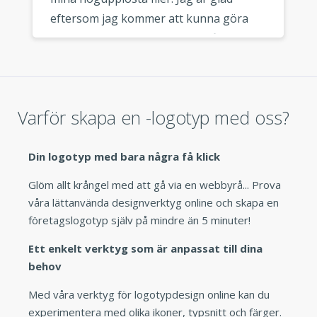
eftersom jag kommer att kunna göra
mina visitkort nu. Jag skulle definitivt
rekommendera denna logotyptillverkare
till alla företagare som letar efter en
snabb och billig logotyp. »
Varför skapa en -logotyp med oss?
Din logotyp med bara några få klick
Glöm allt krångel med att gå via en webbyrå... Prova
våra lättanvända designverktyg online och skapa en
företagslogotyp själv på mindre än 5 minuter!
Ett enkelt verktyg som är anpassat till dina
behov
Med våra verktyg för logotypdesign online kan du
experimentera med olika ikoner, typsnitt och färger.