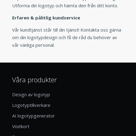
Utforma din logotyp och hämta den från ditt konto.
Erfaren & pålitlig kundservice
Vår kundtjänst står till din tjänst! Kontakta oss gärna
om din logotypdesign och få de råd du behöver av
vår vänliga personal.
Våra produkter
Design av logotyp
Logotyptillverkare
AI logotypgenerator
Visitkort