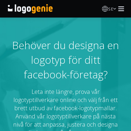
SE
Skapa Logotyp
AI logotypgenerator
Behöver du designa en
logotyp för ditt
Logotypidéer
facebook-företag?
Tryckta produkter
Om Oss
Leta inte längre, prova vår
logotyptillverkare online och välj från ett
Blogg
brett utbud av facebook-logotypmallar.
Använd vår logotyptillverkare på nästa
nivå för att anpassa, justera och designa
LOGGA IN