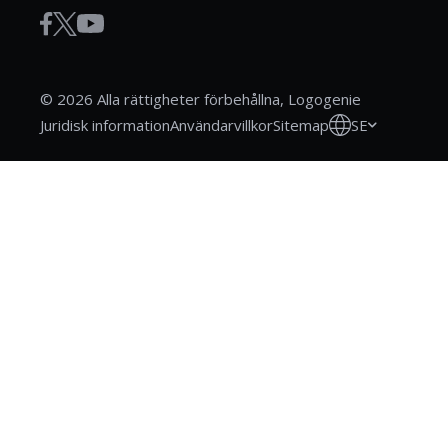
© 2026 Alla rättigheter förbehållna, Logogenie
SE
Juridisk information
Användarvillkor
Sitemap