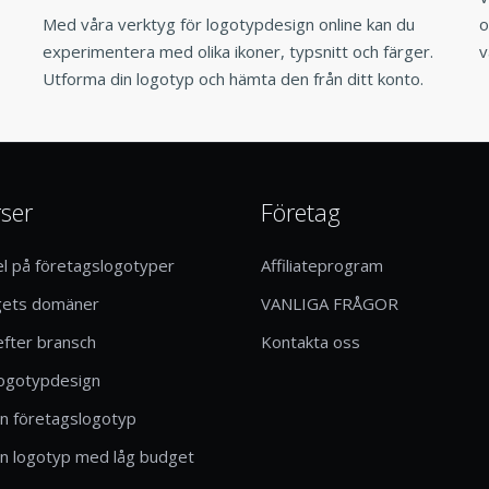
Med våra verktyg för logotypdesign online kan du
o
experimentera med olika ikoner, typsnitt och färger.
v
Utforma din logotyp och hämta den från ditt konto.
ser
Företag
 på företagslogotyper
Affiliateprogram
gets domäner
VANLIGA FRÅGOR
efter bransch
Kontakta oss
logotypdesign
n företagslogotyp
n logotyp med låg budget