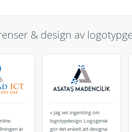
enser & design av logotypg
g vet ingenting om
« Jag är imponerad av de
typdesign. Logogenie
online-verktyg som finns
det enkelt att designa
den här webbplatsen. Jag