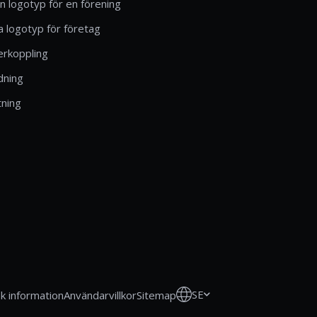
n logotyp för en förening
 logotyp för företag
rkoppling
dning
tning
SE
sk information
Användarvillkor
Sitemap