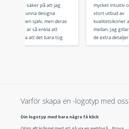
g
mycket intuitiv och har ett
en l
stort utbud av
är m
eras
kvalitetsikoner att välja
hand
mellan. Jag gillar verkligen
dig s
og
de extra detaljer som du kan
grafi
hade
lägga till i din
ner 
 Jag
logotypkomposition. När du
anvä
laddar ner logofilerna har
finns
a
du alla filer som behövs för
som 
kulle
varumärkesbyggande. Tack
alter
ra
för denna fantastiska tjänst.
nätv
 till
»
anvä
Varför skapa en -logotyp med oss
ar
g
Din logotyp med bara några få klick
Glöm allt krångel med att gå via en webbyrå... Prova