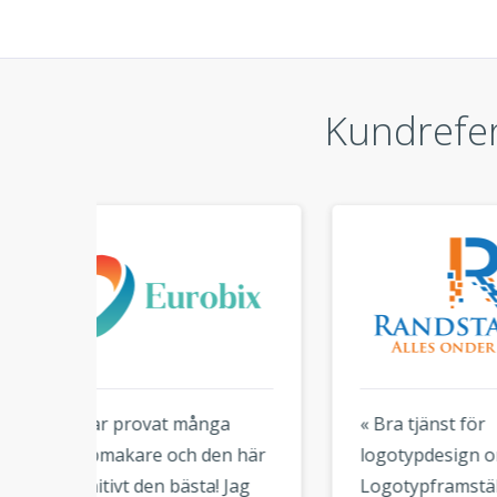
Kundrefer
a
« Bra tjänst för
« Ja
 här
logotypdesign online.
logo
Jag
Logotypframställningen är
gör 