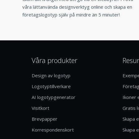
våra lättanvända designverktyg online och skapa en
företagslogotyp själv på mindre än 5 minuter!
Våra produkter
Resur
Design av logotyp
Exempel
Logotyptillverkare
Företa
AI logotypgenerator
Ikoner 
Visitkort
Gratis 
Brevpapper
Skapa e
Korrespondenskort
Skapa e