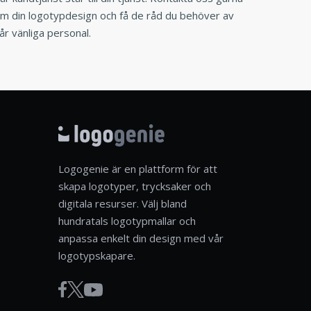
m din logotypdesign och få de råd du behöver av
år vänliga personal.
Logogenie är en plattform för att
skapa logotyper, trycksaker och
digitala resurser. Välj bland
hundratals logotypmallar och
anpassa enkelt din design med vår
logotypskapare.