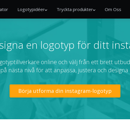
ator
Logotypidéer
Tryckta produkter
Om Oss
igna en logotyp för ditt ins
ogotyptillverkare online och välj från ett brett utb
 på nästa nivå för att anpassa, justera och designa
Börja utforma din instagram-logotyp