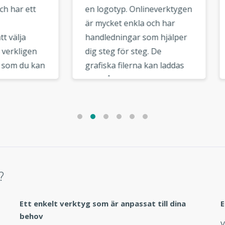
ogotyp. Onlineverktygen
var först lite skeptisk till 
ycket enkla och har
designa en logotyp online
ledningar som hjälper
Denna logotyptillverkare
teg för steg. De
mycket lätt att använda o
ska filerna kan laddas
har några kvalitetsmallar.
från din
Jag tyckte att det fanns et
ndarkontosida. Det
stort urval av typsnitt att
 coola tilläggsalternativ
välja mellan. Alternativen 
vektoralternativet,
logotypmakaren mycket
nativet för sociala
användbara och intuitiva.
erk, som är mycket
ndbara. »
?
Ett enkelt verktyg som är anpassat till dina
E
behov
V