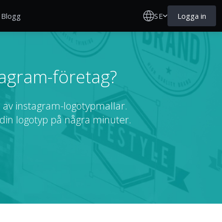
SE
Logga in
Blogg
tagram-företag?
ud av instagram-logotypmallar.
 din logotyp på några minuter.