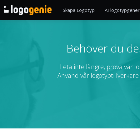
Skapa Logotyp
AI logotypgener
Behöver du des
Leta inte längre, prova vår l
Använd vår logotyptillverkare