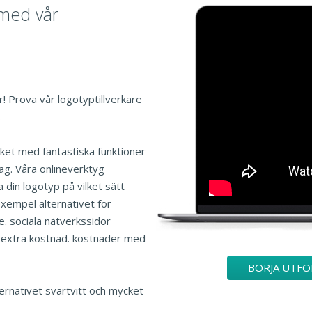
 med vår
r! Prova vår logotyptillverkare
.
ket med fantastiska funktioner
tag. Våra onlineverktyg
 din logotyp på vilket sätt
exempel alternativet för
e. sociala nätverkssidor
n extra kostnad. kostnader med
BÖRJA UTFO
ternativet svartvitt och mycket