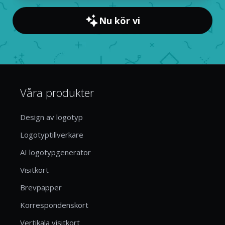
Nu kör vi
Våra produkter
Design av logotyp
Logotyptillverkare
AI logotypgenerator
Visitkort
Brevpapper
Korrespondenskort
Vertikala visitkort