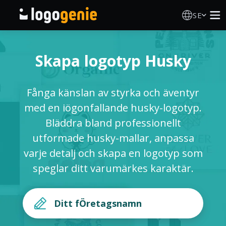
SE
Skapa Logotyp
Skapa logotyp Husky
AI logotypgenerator
Fånga känslan av styrka och äventyr
Logotypidéer
med en iögonfallande husky-logotyp.
Bläddra bland professionellt
Tryckta produkter
utformade husky-mallar, anpassa
varje detalj och skapa en logotyp som
Om Oss
speglar ditt varumärkes karaktär.
Blogg
LOGGA IN