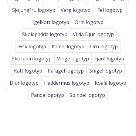
Sjöjungfru logotyp
Varg logotyp
Fel logotyp
Igelkott logotyp
Orm logotyp
Skoldpadda logotyp
Vilda Djur logotyp
Fisk logotyp
Kamel logotyp
Orn logotyp
Skorpion logotyp
Vinge logotyp
Fjaril logotyp
Katt logotyp
Pafagel logotyp
Snigel logotyp
Djur logotyp
Fladdermus logotyp
Koala logotyp
Panda logotyp
Spindel logotyp