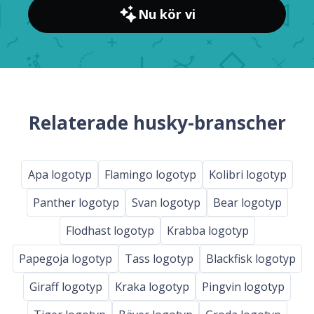
Nu kör vi
Relaterade husky-branscher
Apa logotyp
Flamingo logotyp
Kolibri logotyp
Panther logotyp
Svan logotyp
Bear logotyp
Flodhast logotyp
Krabba logotyp
Papegoja logotyp
Tass logotyp
Blackfisk logotyp
Giraff logotyp
Kraka logotyp
Pingvin logotyp