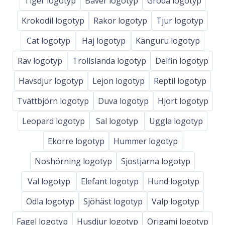
Tiger logotyp
Bäver logotyp
Groda logotyp
Krokodil logotyp
Rakor logotyp
Tjur logotyp
Cat logotyp
Haj logotyp
Känguru logotyp
Rav logotyp
Trollslända logotyp
Delfin logotyp
Havsdjur logotyp
Lejon logotyp
Reptil logotyp
Tvättbjörn logotyp
Duva logotyp
Hjort logotyp
Leopard logotyp
Sal logotyp
Uggla logotyp
Ekorre logotyp
Hummer logotyp
Noshörning logotyp
Sjostjarna logotyp
Val logotyp
Elefant logotyp
Hund logotyp
Odla logotyp
Sjöhäst logotyp
Valp logotyp
Fagel logotyp
Husdjur logotyp
Origami logotyp