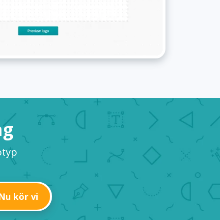
ag
otyp
Nu kör vi