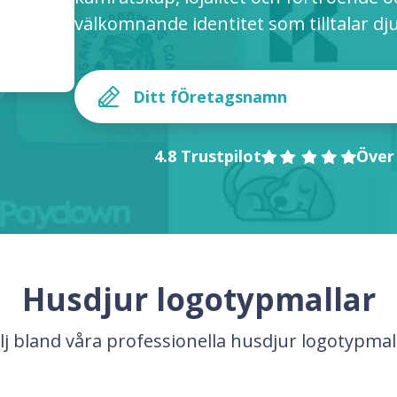
välkomnande identitet som tilltalar dj
4.8 Trustpilot
Över
Husdjur logotypmallar
lj bland våra professionella husdjur logotypmal