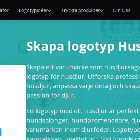
ator
Logotypidéer
Tryckta produkter
Om Oss
Skapa logotyp Hu
Skapa ett varumärke som husdjursäga
logotyp för husdjur. Utforska profess
husdjur, anpassa varje detalj och ska
passion för djur.
En logotyp med ett husdjur är perfekt f
hundsalonger, hundpromenadare, dju
varumärken inom djurfoder. Logotype
kamratskap, lojalitet och förtroende oc