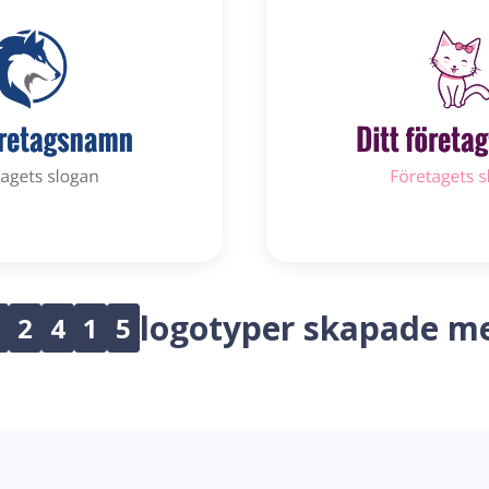
logotyper skapade m
2
4
1
5