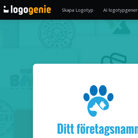
Skapa Logotyp
AI logotypgener