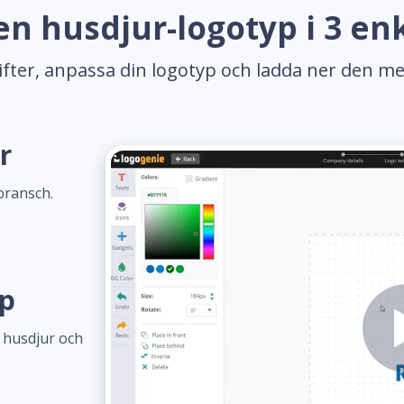
en husdjur-logotyp i 3 enk
gifter, anpassa din logotyp och ladda ner den me
r
bransch.
yp
 husdjur och