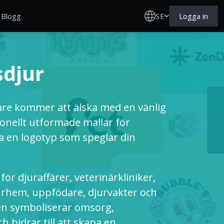
SE
Logga in
Blogg
sdjur
re kommer att älska med en vänlig
ionellt utformade mallar för
pa en logotyp som speglar din
ör djuraffärer, veterinärkliniker,
rhem, uppfödare, djurvakter och
n symboliserar omsorg,
h bidrar till att skapa en