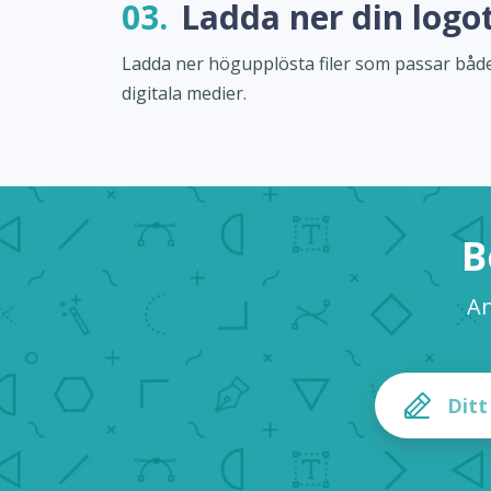
03.
Ladda ner din logo
Ladda ner högupplösta filer som passar både
digitala medier.
B
An