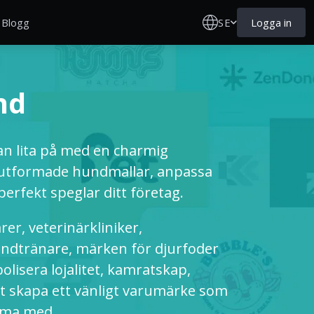
SE
Logga in
Blogg
nd
n lita på med en charmig
 utformade hundmallar, anpassa
perfekt speglar ditt företag.
er, veterinärkliniker,
ndtränare, märken för djurfoder
lisera lojalitet, kamratskap,
att skapa ett vänligt varumärke som
mma med.