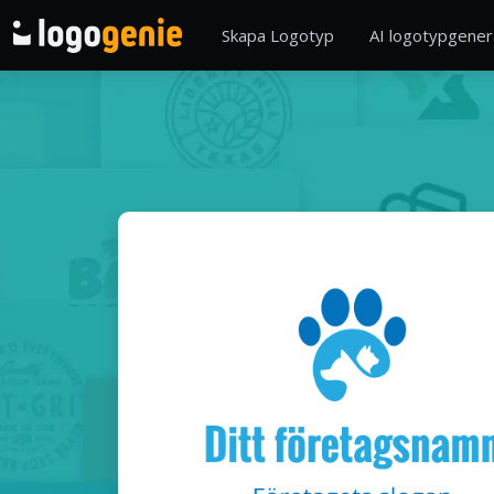
Skapa Logotyp
AI logotypgener