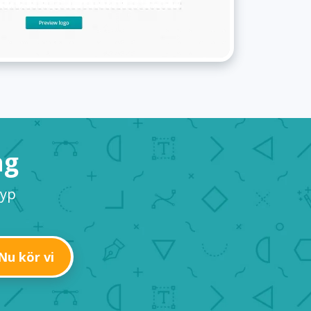
ag
typ
Nu kör vi