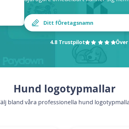
4.8 Trustpilot
Över
Hund logotypmallar
älj bland våra professionella hund logotypmall