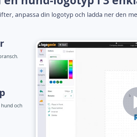
 en hund-logotyp i 3 enkl
gifter, anpassa din logotyp och ladda ner den me
r
bransch.
yp
m hund och