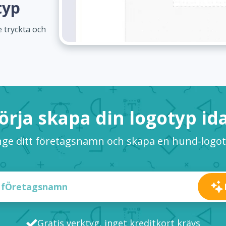
typ
 tryckta och
örja skapa din logotyp id
ge ditt företagsnamn och skapa en hund-logo
Gratis verktyg, inget kreditkort krävs