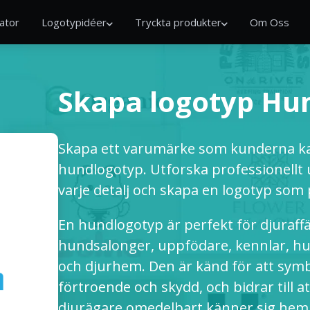
ator
Logotypidéer
Tryckta produkter
Om Oss
Skapa logotyp Hu
Skapa ett varumärke som kunderna ka
hundlogotyp. Utforska professionellt
varje detalj och skapa en logotyp som 
En hundlogotyp är perfekt för djuraffär
hundsalonger, uppfödare, kennlar, hu
och djurhem. Den är känd för att symbo
förtroende och skydd, och bidrar till 
djurägare omedelbart känner sig he