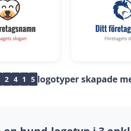
logotyper skapade m
2
4
1
5