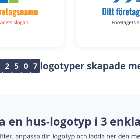
logotyper skapade m
2
5
0
7
a en hus-logotyp i 3 enkla
gifter, anpassa din logotyp och ladda ner den me