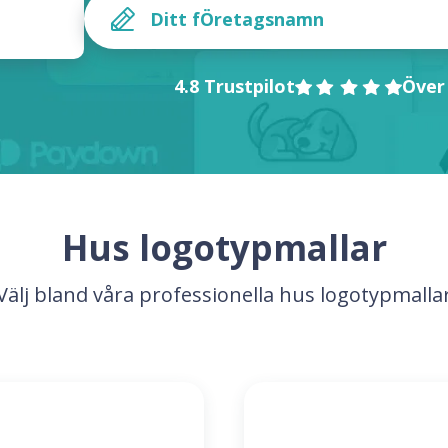
4.8 Trustpilot
Över
Hus logotypmallar
Välj bland våra professionella hus logotypmalla