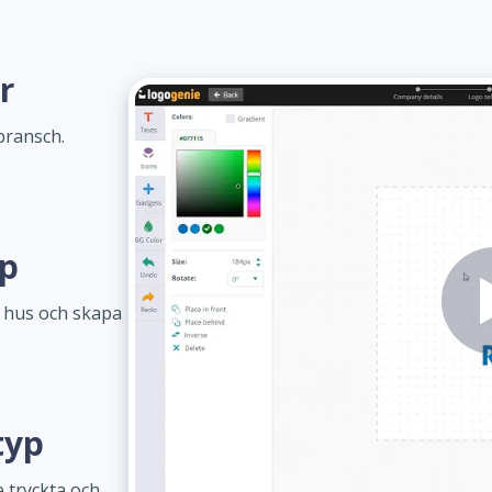
r
bransch.
yp
m hus och skapa
typ
 tryckta och