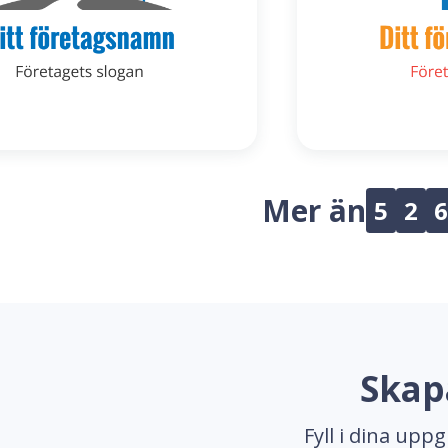
Mer än
5
2
6
Skap
Fyll i dina upp