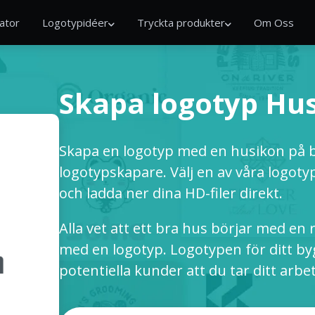
ator
Logotypidéer
Tryckta produkter
Om Oss
Skapa logotyp Hu
Skapa en logotyp med en husikon på 
logotypskapare. Välj en av våra logotypma
och ladda ner dina HD-filer direkt.
Alla vet att ett bra hus börjar med en 
med en logotyp. Logotypen för ditt by
potentiella kunder att du tar ditt arbet