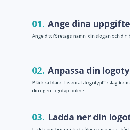
01.
Ange dina uppgifte
Ange ditt företags namn, din slogan och din 
02.
Anpassa din logot
Bläddra bland tusentals logotypförslag ino
din egen logotyp online.
03.
Ladda ner din logo
Ladda ner högupplösta filer som passar både