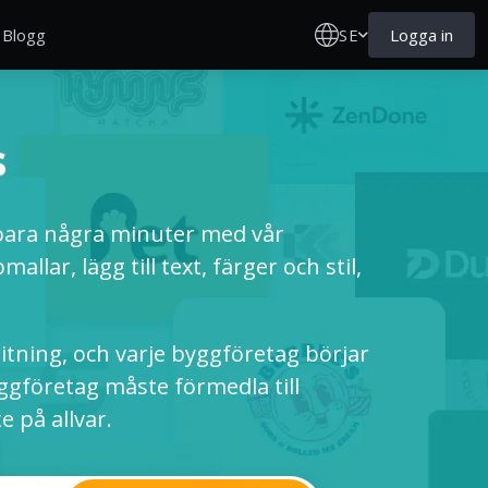
SE
Logga in
Blogg
s
bara några minuter med vår
llar, lägg till text, färger och stil,
ritning, och varje byggföretag börjar
ggföretag måste förmedla till
e på allvar.