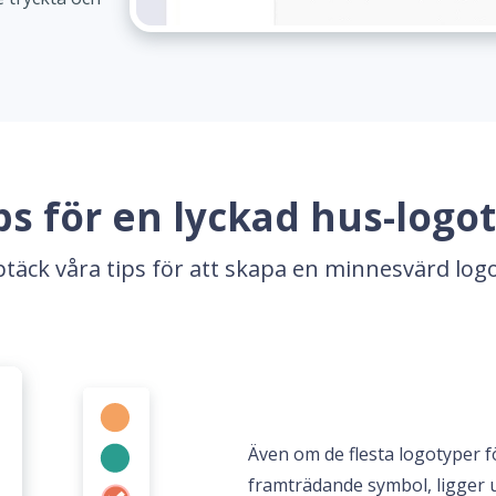
ps för en lyckad hus-logo
täck våra tips för att skapa en minnesvärd log
Även om de flesta logotyper f
framträdande symbol, ligger u