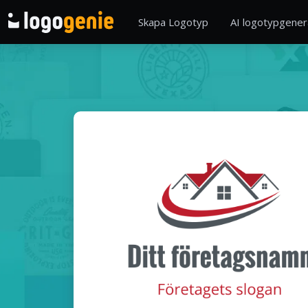
Skapa Logotyp
AI logotypgener