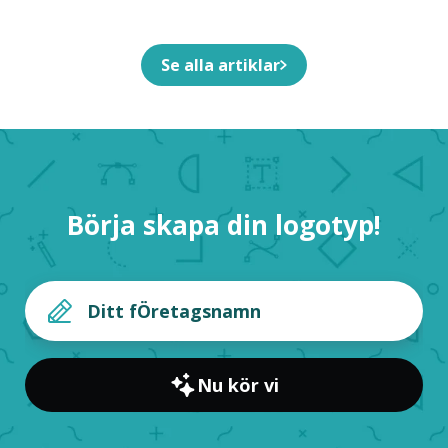
Se alla artiklar
Börja skapa din logotyp!
Nu kör vi