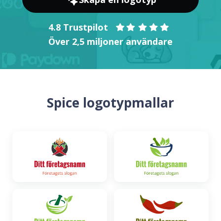
4.8 Trustpilot
Över 2,5 miljoner användare
Spice logotypmallar