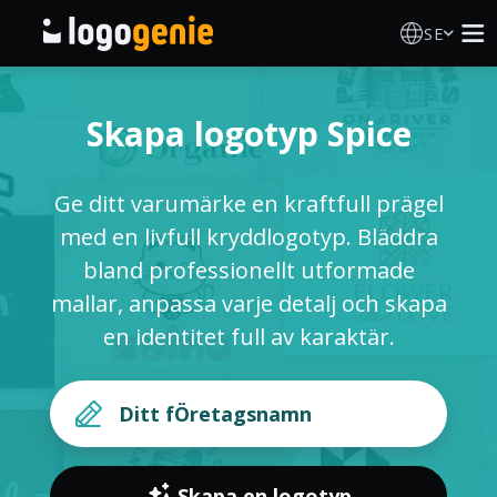
SE
Skapa Logotyp
Skapa logotyp Spice
AI logotypgenerator
Ge ditt varumärke en kraftfull prägel
Logotypidéer
med en livfull kryddlogotyp. Bläddra
bland professionellt utformade
Tryckta produkter
mallar, anpassa varje detalj och skapa
en identitet full av karaktär.
Om Oss
Blogg
LOGGA IN
Skapa en logotyp