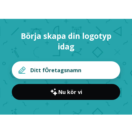
Börja skapa din logotyp
idag
Nu kör vi