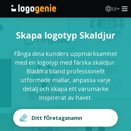
SE
Skapa Logotyp
Skapa logotyp Skaldjur
AI logotypgenerator
Fånga dina kunders uppmärksamhet
Logotypidéer
med en logotyp med färska skaldjur.
Bläddra bland professionellt
Tryckta produkter
utformade mallar, anpassa varje
detalj och skapa ett varumärke
Om Oss
inspirerat av havet.
Blogg
LOGGA IN