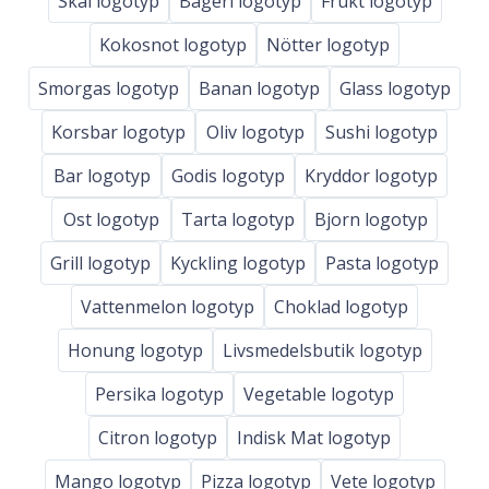
Skal logotyp
Bageri logotyp
Frukt logotyp
Kokosnot logotyp
Nötter logotyp
Smorgas logotyp
Banan logotyp
Glass logotyp
Korsbar logotyp
Oliv logotyp
Sushi logotyp
Bar logotyp
Godis logotyp
Kryddor logotyp
Ost logotyp
Tarta logotyp
Bjorn logotyp
Grill logotyp
Kyckling logotyp
Pasta logotyp
Vattenmelon logotyp
Choklad logotyp
Honung logotyp
Livsmedelsbutik logotyp
Persika logotyp
Vegetable logotyp
Citron logotyp
Indisk Mat logotyp
Mango logotyp
Pizza logotyp
Vete logotyp