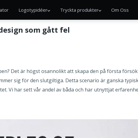
ator
Logotypidéer
Tryckta produkter
Om Oss
design som gått fel
en? Det är högst osannolikt att skapa den på första försöket
er sig för den slutgiltiga. Detta scenario är ganska typiskt
et. Vi har sett vår andel av båda och har utnyttjat erfarenhe