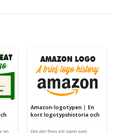
Amazon-logotypen | En
och
kort logotypshistoria och
Egen
vad som gör den så
speciell?
ör en
Om det finns ett namn som