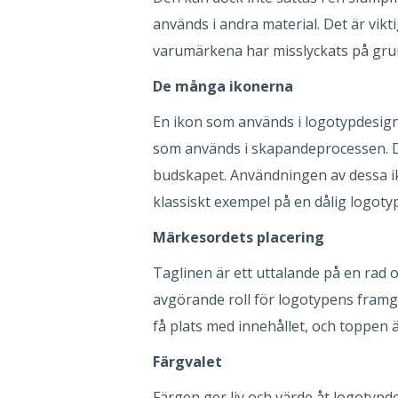
används i andra material. Det är vikt
varumärkena har misslyckats på gru
De många ikonerna
En ikon som används i logotypdesign
som används i skapandeprocessen. D
budskapet. Användningen av dessa i
klassiskt exempel på en dålig logoty
Märkesordets placering
Taglinen är ett uttalande på en rad 
avgörande roll för logotypens framgån
få plats med innehållet, och toppen är
Färgvalet
Färgen ger liv och värde åt logotypde