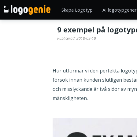
Skapa Logotyp
AI logotypgener
9 exempel på logotyp
Publicerad:
2018-09-10
Hur utformar vi den perfekta logotyp
försök innan kunden slutligen bestämm
och misslyckande är två sidor av mynt
mänskligheten.