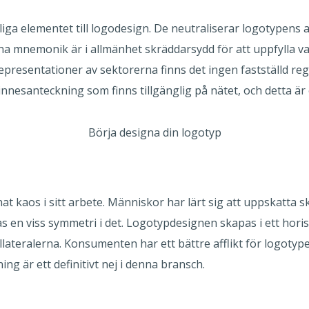
liga elementet till logodesign. De neutraliserar logotypens 
nna mnemonik är i allmänhet skräddarsydd för att uppfylla v
presentationer av sektorerna finns det ingen fastställd rege
nesanteckning som finns tillgänglig på nätet, och detta är e
Börja designa din logotyp
kaos i sitt arbete. Människor har lärt sig att uppskatta sk
s en viss symmetri i det. Logotypdesignen skapas i ett horis
llateralerna. Konsumenten har ett bättre afflikt för logotype
ning är ett definitivt nej i denna bransch.