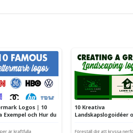
ermark Logos | 10
10 Kreativa
a Exempel och Hur du
Landskapslogoidéer 
nar Din Egen För Ditt
Hur du Designar Din 
tag
er är kraftfulla
Föreställ dig att kryssa nerf