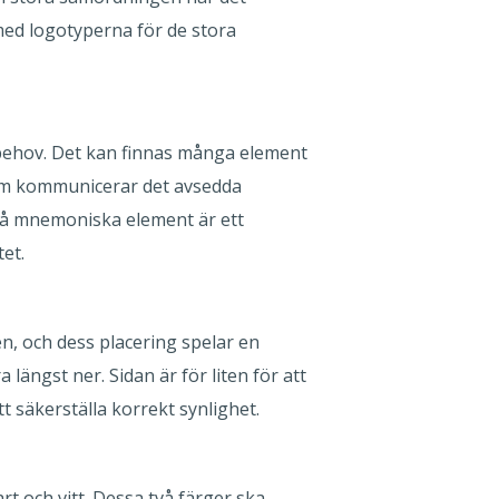
 med logotyperna för de stora
 behov. Det kan finnas många element
om kommunicerar det avsedda
vå mnemoniska element är ett
et.
n, och dess placering spelar en
längst ner. Sidan är för liten för att
tt säkerställa korrekt synlighet.
rt och vitt. Dessa två färger ska