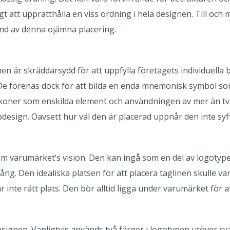
igt att upprätthålla en viss ordning i hela designen. Till och
nd av denna ojämna placering.
en är skräddarsydd för att uppfylla företagets individuella
e förenas dock för att bilda en enda mnemonisk symbol s
koner som enskilda element och användningen av mer än t
pdesign. Oavsett hur väl den är placerad uppnår den inte syft
om varumärket’s vision. Den kan ingå som en del av logotype
g. Den idealiska platsen för att placera taglinen skulle vara 
 inte rätt plats. Den bör alltid ligga under varumärket för a
signen. Vanligtvis används två färger i logotypen utöver sva