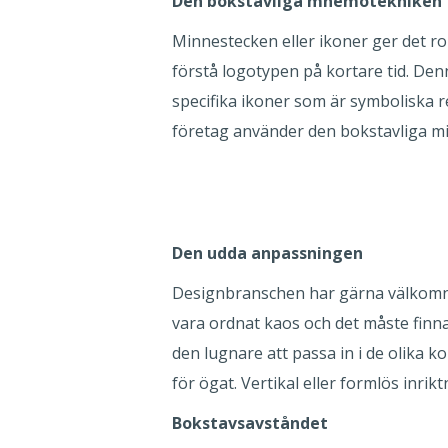
Den bokstavliga mnemotekniken
Minnestecken eller ikoner ger det ro
förstå logotypen på kortare tid. De
specifika ikoner som är symboliska re
företag använder den bokstavliga min
Den udda anpassningen
Designbranschen har gärna välkomnat 
vara ordnat kaos och det måste finna
den lugnare att passa in i de olika ko
för ögat. Vertikal eller formlös inrikt
Bokstavsavståndet