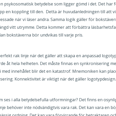
n psykosomatisk betydelse som ligger gömd i det. Det har 
p en koppling till den. Detta är huvudanledningen till att v
ssade när vi läser andra. Samma logik gäller för bokstäverna
ängd vitt utrymme. Detta kommer att förbättra läsbarhetsfa
an bokstäverna bör undvikas till varje pris.
erfekt rak linje när det gäller att skapa en anpassad logoty
ärde åt hela helheten. Det måste finnas en synkronisering m
 med innehållet blir det en katastrof. Mnemoniken kan place
ering. Konnektivitet är viktigt när det gäller logotypdesign.
s i alla betydelsefulla utformningar? Det finns en osynlig
e behöver inte nödvändigtvis vara rak. Det kan vara en böjd l
mässig ordning. Det kan vara förvirrande för betraktaren o