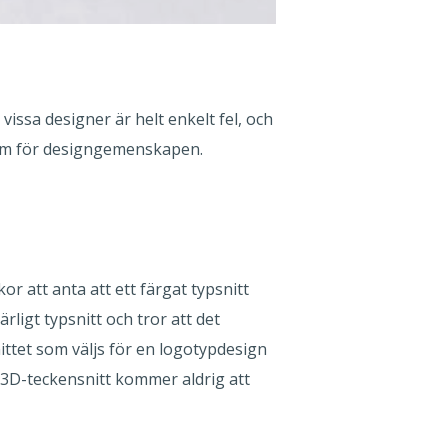
ssa designer är helt enkelt fel, och
form för designgemenskapen.
r att anta att ett färgat typsnitt
rligt typsnitt och tror att det
ttet som väljs för en logotypdesign
t 3D-teckensnitt kommer aldrig att