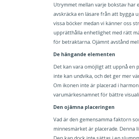
Utrymmet mellan varje bokstav har e
avskräcka en läsare från att bygga up
vissa böcker medan vi känner oss stre
upprätthålla enhetlighet med rätt m
för betraktarna. Ojämnt avstånd mell
De hängande elementen
Det kan vara omöjligt att uppnå en p
inte kan undvika, och det ger mer v
Om ikonen inte är placerad i harmoni
varumärkesnamnet för bättre visualis
Den ojämna placeringen
Vad är den gemensamma faktorn som se
minnesmärket är placerade. Denna linj
Den kan dock inte sättas i en slump