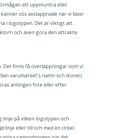
förmågan att uppmuntra eller
i känner oss avslappnade när vi läser
 i logotypen. Det är viktigt att
ktorn och även göra den attraktiv
p. Det finns få överlappningar som vi
ellan varumärket's namn och ikonen.
ras antingen före eller efter
 linje på vilken logotypen och
inje eller till och med en cirkel.
ch störa samordningen när det