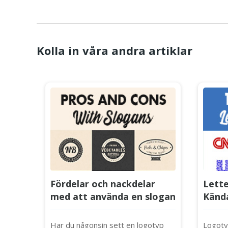
Kolla in våra andra artiklar
Fördelar och nackdelar
Lett
med att använda en slogan
Känd
i din logotyp
Desig
Före
Har du någonsin sett en logotyp
Logotyp