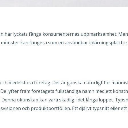
ign har lyckats fånga konsumenternas uppmärksamhet. Men vi
essa mönster kan fungera som en användbar inlärningsplatt
och medelstora företag. Det är ganska naturligt för människo
. De lyfter fram företagets fullständiga namn med ett konstnä
Denna okunskap kan vara skadlig i det långa loppet. Typsni
isionen och produktportföljen. Ett djärvt typsnitt eller et