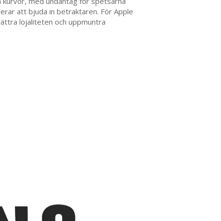
ra kurvor, med undantag för spetsarna
derar att bjuda in betraktaren. För Apple
bättra lojaliteten och uppmuntra