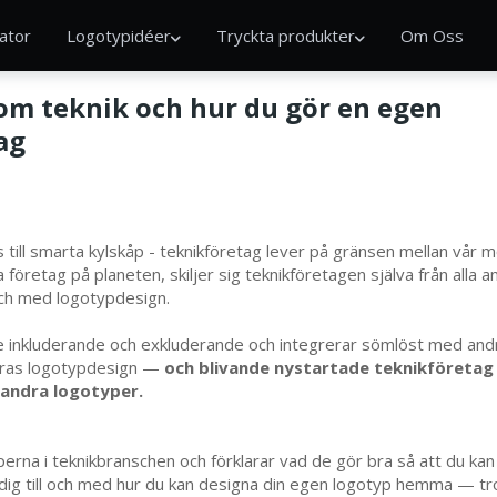
ator
Logotypidéer
Tryckta produkter
Om Oss
nom teknik och hur du gör en egen
ag
s till smarta kylskåp - teknikföretag lever på gränsen mellan vår
företag på planeten, skiljer sig teknikföretagen själva från alla 
 och med logotypdesign.
 inkluderande och exkluderande och integrerar sömlöst med andr
 deras logotypdesign —
och blivande nystartade teknikföretag s
 andra logotyper.
erna i teknikbranschen och förklarar vad de gör bra så att du kan
ar dig till och med hur du kan designa din egen logotyp hemma — t