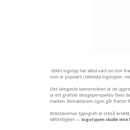
IBM’s logotyp har alltid varit en stor fr
som är populärt i tekniska logotyper, m
Det viktigaste kännetecknet är de upprep
ur ett grafiskt designperspektiv finns d
marken. Betraktarens ögon går främst frå
Bokstävernas typografi är också avsiktlig
tillförlitlighet —
logotypen skulle inte