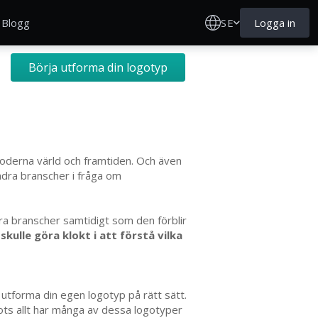
SE
Logga in
Blogg
Börja utforma din logotyp
 moderna värld och framtiden. Och även
andra branscher i fråga om
a branscher samtidigt som den förblir
kulle göra klokt i att förstå vilka
 utforma din egen logotyp på rätt sätt.
rots allt har många av dessa logotyper