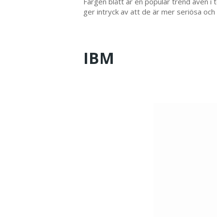
Färgen blått är en populär trend även i 
ger intryck av att de är mer seriösa och
IBM