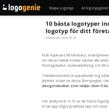
Skapa Logotyp
AI logotypgener
10 bästa logotyper i
logotyp för ditt föret
Publicerad:
2020-05-26
Från mjukvara till hårdvara, smartphone
om deras teknik stöder nästan alla andra 
företagskultur, marknadsföring och till
Teknikbranschen är paradoxalt nog både
distinkt. Vi kan se detta återspeglas i
designtekniker som skiljer dem från
.
Här analyserar vi 10 av de bästa logotyp
Vi tar upp några praktiska tips och vis