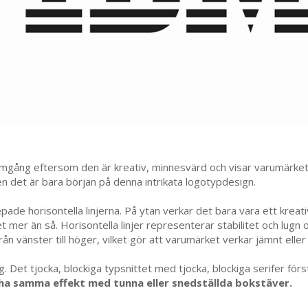
amgång eftersom den är kreativ, minnesvärd och visar varumärket i 
en det är bara början på denna intrikata logotypdesign.
ade horisontella linjerna. På ytan verkar det bara vara ett kreat
et mer än så. Horisontella linjer representerar stabilitet och lugn
n vänster till höger, vilket gör att varumärket verkar jämnt eller
. Det tjocka, blockiga typsnittet med tjocka, blockiga serifer för
 ha samma effekt med tunna eller snedställda bokstäver.