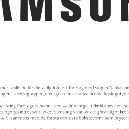
mer skulle du förvänta dig från ett företag med slogan “tänka an
gen i tech logotyper, nämligen den kreativa ordmärkeslogotypen
 kring företagets namn i text — är vanliga i teknikbranschen so
slogotyp intressant, vilket Samsung visar, är att göra något kreat
en A, tillsammans med de första och sista bokstäverna som bryte