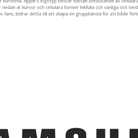
är kurvorna. Apple’s logotyp består nästan uteslutande av cirkulä
r nedan är kurvor och cirkulära former lekfulla och vänliga och ten
 fans, bidrar detta till att skapa en gruppkänsla för att både för