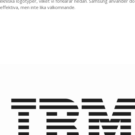
tekniska logotyper, vilket vi förklarar nedan. Samsung använder d
 effektiva, men inte lika välkomnande.