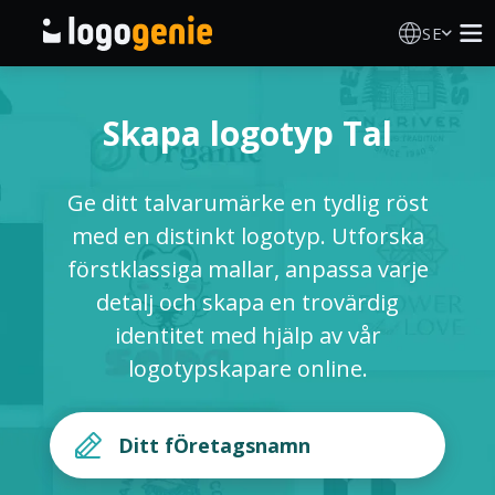
SE
Skapa Logotyp
Skapa logotyp Tal
AI logotypgenerator
Ge ditt talvarumärke en tydlig röst
Logotypidéer
med en distinkt logotyp. Utforska
förstklassiga mallar, anpassa varje
Om Oss
detalj och skapa en trovärdig
identitet med hjälp av vår
Blogg
logotypskapare online.
LOGGA IN