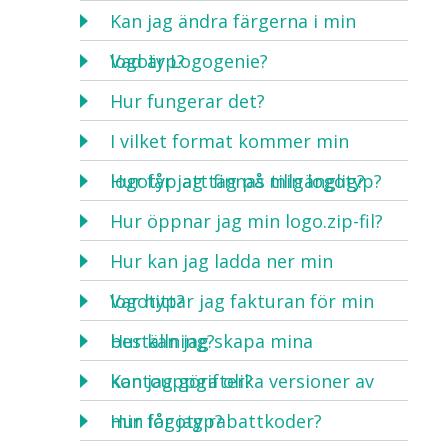
Kan jag ändra färgerna i min
logotyp?
Vad är Logogenie?
Hur fungerar det?
I vilket format kommer min
logotyp att finnas tillgänglig?
Hur får jag tag på min logotyp?
Hur öppnar jag min logo.zip-fil?
Hur kan jag ladda ner min
logotyp?
Var hittar jag fakturan för min
beställning?
Hur kan jag skapa mina
kontouppgifter?
Kan jag göra olika versioner av
min logotyp?
Hur får jag rabattkoder?