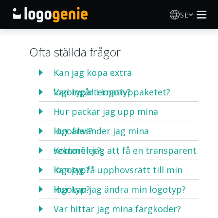
SE
Skapa Logotyp
Ofta ställda frågor
AI logotypgenerator
Kan jag köpa extra
logotypalternativ?
Vad ingår i logotyppaketet?
Logotypidéer
Hur packar jag upp mina
Tryckta produkter
logofiler?
Hur använder jag mina
Om Oss
vektorfiler?
Kommer jag att få en transparent
logotyp?
Kan jag få upphovsrätt till min
Blogg
logotyp?
Hur kan jag ändra min logotyp?
Var hittar jag mina färgkoder?
LOGGA IN