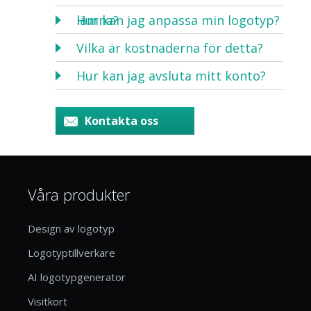
lämna?
Hur kan jag anpassa min logotyp?
Vilka är kostnaderna för detta?
Hur kan jag avsluta mitt konto?
Kontakta oss
Våra produkter
Design av logotyp
Logotyptillverkare
AI logotypgenerator
Visitkort