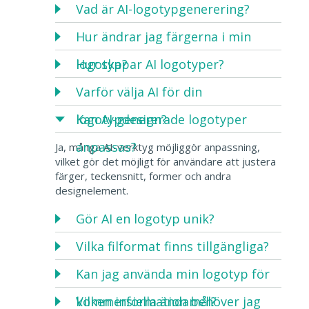
Vad är AI-logotypgenerering?
Hur ändrar jag färgerna i min
logotyp?
Hur skapar AI logotyper?
Varför välja AI för din
logotypdesign?
Kan AI-genererade logotyper
anpassas?
Ja, många AI-verktyg möjliggör anpassning,
vilket gör det möjligt för användare att justera
färger, teckensnitt, former och andra
designelement.
Gör AI en logotyp unik?
Vilka filformat finns tillgängliga?
Kan jag använda min logotyp för
kommersiella ändamål?
Vilken information behöver jag