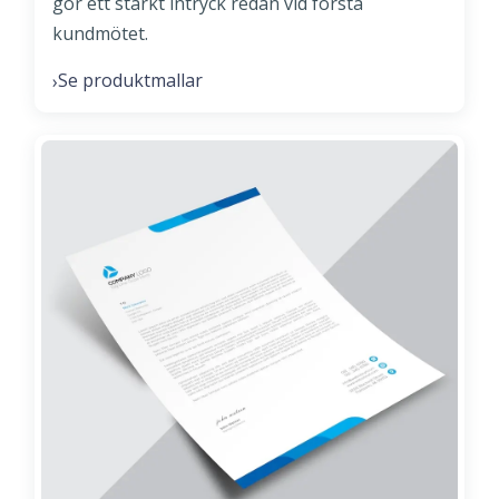
gör ett starkt intryck redan vid första
kundmötet.
Se produktmallar
›