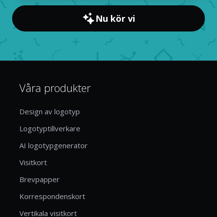
Nu kör vi
Våra produkter
Design av logotyp
Logotyptillverkare
AI logotypgenerator
Visitkort
Brevpapper
Korrespondenskort
Vertikala visitkort