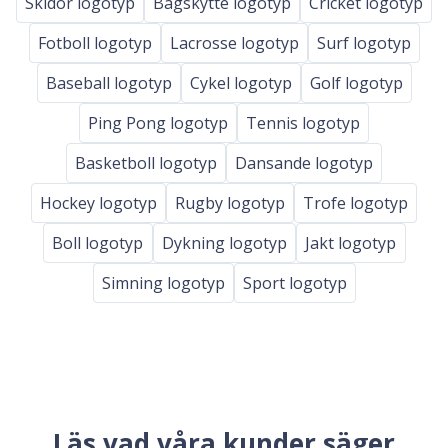
Skidor logotyp
Bagskytte logotyp
Cricket logotyp
Fotboll logotyp
Lacrosse logotyp
Surf logotyp
Baseball logotyp
Cykel logotyp
Golf logotyp
Ping Pong logotyp
Tennis logotyp
Basketboll logotyp
Dansande logotyp
Hockey logotyp
Rugby logotyp
Trofe logotyp
Boll logotyp
Dykning logotyp
Jakt logotyp
Simning logotyp
Sport logotyp
Läs vad våra kunder säger