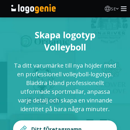
SE
Skapa Logotyp
Skapa logotyp
AI logotypgenerator
Volleyboll
Logotypidéer
Ta ditt varumärke till nya höjder med
Tryckta produkter
en professionell volleyboll-logotyp.
Bläddra bland professionellt
Om Oss
utformade sportmallar, anpassa
varje detalj och skapa en vinnande
Blogg
identitet på bara några minuter.
LOGGA IN