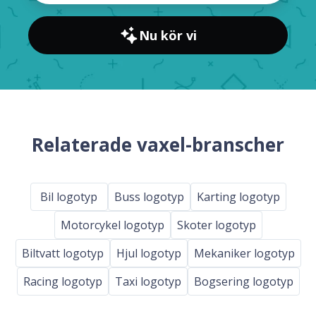
Nu kör vi
Relaterade vaxel-branscher
Bil logotyp
Buss logotyp
Karting logotyp
Motorcykel logotyp
Skoter logotyp
Biltvatt logotyp
Hjul logotyp
Mekaniker logotyp
Racing logotyp
Taxi logotyp
Bogsering logotyp