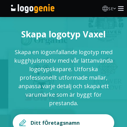
SE
Skapa Logotyp
Skapa logotyp Vaxel
AI logotypgenerator
Skapa en iögonfallande logotyp med
Logotypidéer
kugghjulsmotiv med vår lättanvända
logotypskapare. Utforska
Tryckta produkter
professionellt utformade mallar,
anpassa varje detalj och skapa ett
Om Oss
varumärke som är byggt för
prestanda.
Blogg
LOGGA IN