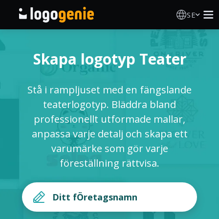
SE
Skapa Logotyp
Skapa logotyp Teater
AI logotypgenerator
Stå i rampljuset med en fängslande
Logotypidéer
teaterlogotyp. Bläddra bland
professionellt utformade mallar,
Tryckta produkter
anpassa varje detalj och skapa ett
varumärke som gör varje
Om Oss
föreställning rättvisa.
Blogg
LOGGA IN