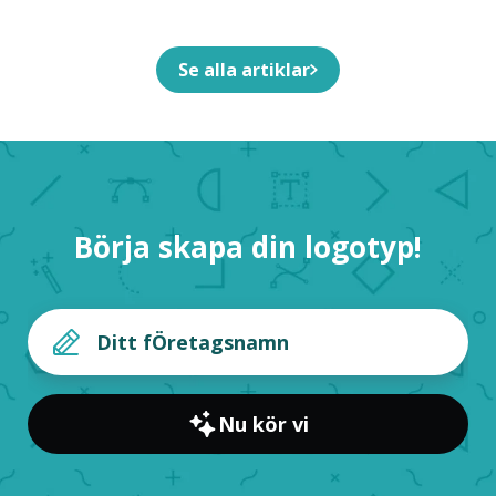
Se alla artiklar
Börja skapa din logotyp!
Nu kör vi