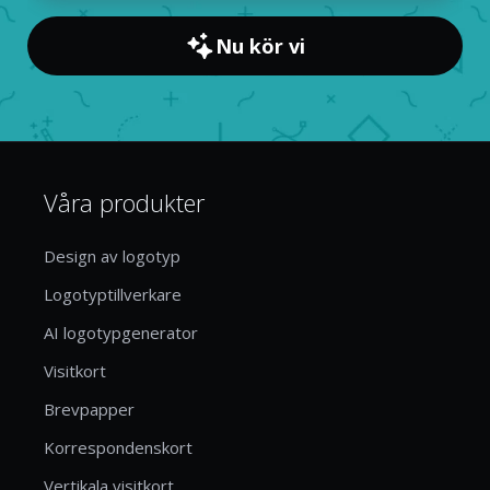
Nu kör vi
Våra produkter
Design av logotyp
Logotyptillverkare
AI logotypgenerator
Visitkort
Brevpapper
Korrespondenskort
Vertikala visitkort