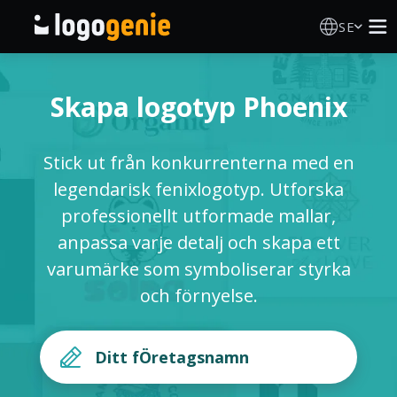
SE
Skapa Logotyp
Skapa logotyp Phoenix
AI logotypgenerator
Stick ut från konkurrenterna med en
Logotypidéer
legendarisk fenixlogotyp. Utforska
professionellt utformade mallar,
Tryckta produkter
anpassa varje detalj och skapa ett
varumärke som symboliserar styrka
Om Oss
och förnyelse.
Blogg
LOGGA IN