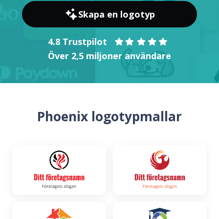
Skapa en logotyp
4.8 Trustpilot
Över 2,5 miljoner användare
Phoenix logotypmallar