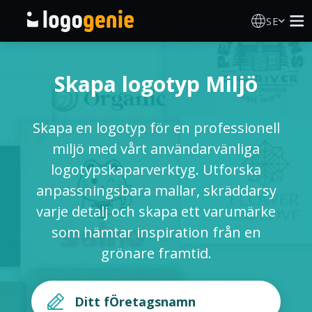
SE
Skapa Logotyp
Skapa logotyp Miljö
AI logotypgenerator
Skapa en logotyp för en professionell
Logotypidéer
miljö med vårt användarvänliga
logotypskaparverktyg. Utforska
Tryckta produkter
anpassningsbara mallar, skräddarsy
varje detalj och skapa ett varumärke
Om Oss
som hämtar inspiration från en
grönare framtid.
Blogg
LOGGA IN