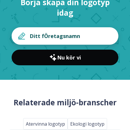
Börja skapa din logotyp
idag
Nu kör vi
Relaterade miljö-branscher
Atervinna logotyp
Ekologi logotyp