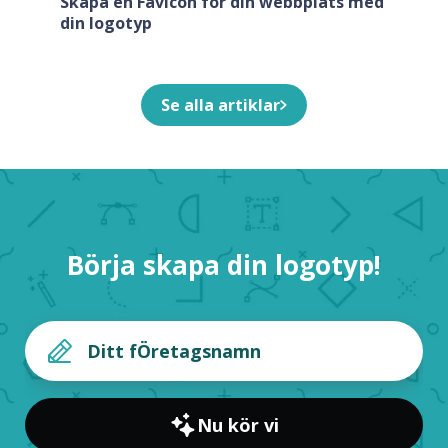
Skapa en Favicon för din webbplats med
din logotyp
Se alla artiklar
Börja skapa din logotyp!
Nu kör vi