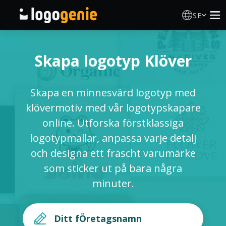
SE
Skapa Logotyp
Skapa logotyp Klöver
AI logotypgenerator
Skapa en minnesvärd logotyp med
Logotypidéer
klövermotiv med vår logotypskapare
online. Utforska förstklassiga
Tryckta produkter
logotypmallar, anpassa varje detalj
och designa ett fräscht varumärke
Om Oss
som sticker ut på bara några
minuter.
Blogg
LOGGA IN