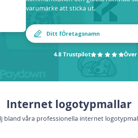
varumärke att sticka ut.
4.8 Trustpilot
Över
Internet logotypmallar
lj bland våra professionella internet logotypmal