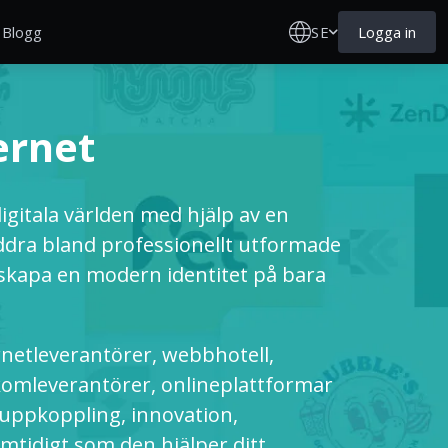
SE
Logga in
Blogg
ernet
gitala världen med hjälp av en
äddra bland professionellt utformade
h skapa en modern identitet på bara
rnetleverantörer, webbhotell,
ekomleverantörer, onlineplattformar
 uppkoppling, innovation,
mtidigt som den hjälper ditt