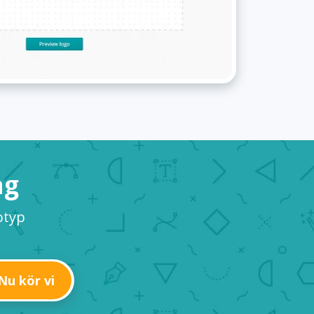
ag
otyp
Nu kör vi