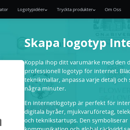
ator
Logotypidéer
Tryckta produkter
Om Oss
Skapa logotyp Int
Koppla ihop ditt varumärke med den di
professionell logotyp för internet. Bl
teknikmallar, anpassa varje detalj oc
några minuter.
En internetlogotyp är perfekt för inte
digitala byråer, mjukvaruföretag, tel
och teknikstartups. Den symboliserar
kommunikation och global räckvidd sa