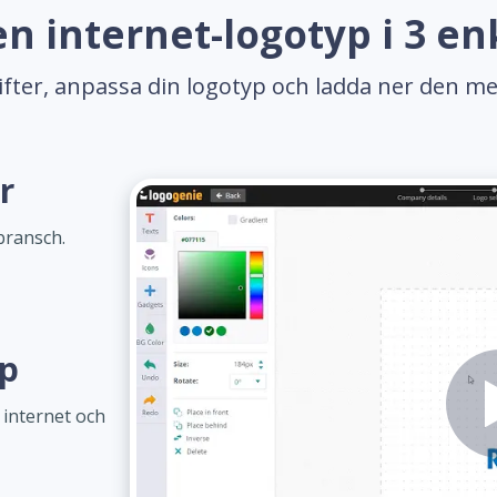
n internet-logotyp i 3 en
gifter, anpassa din logotyp och ladda ner den me
r
bransch.
yp
 internet och