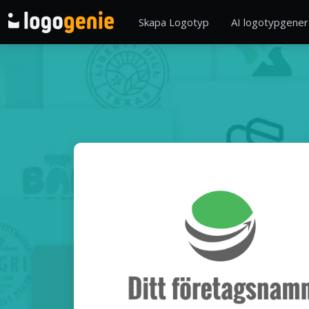
Skapa Logotyp
AI logotypgener