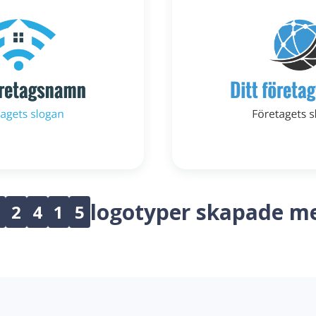
logotyper skapade m
2
4
1
5