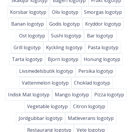
Skaldjur logotyp
Bageri logotyp
Frukt logotyp
Korsbar logotyp
Oliv logotyp
Smorgas logotyp
Banan logotyp
Godis logotyp
Kryddor logotyp
Ost logotyp
Sushi logotyp
Bar logotyp
Grill logotyp
Kyckling logotyp
Pasta logotyp
Tarta logotyp
Bjorn logotyp
Honung logotyp
Livsmedelsbutik logotyp
Persika logotyp
Vattenmelon logotyp
Choklad logotyp
Indisk Mat logotyp
Mango logotyp
Pizza logotyp
Vegetable logotyp
Citron logotyp
Jordgubbar logotyp
Matleverans logotyp
Restaurang logotyp
Vete logotyp