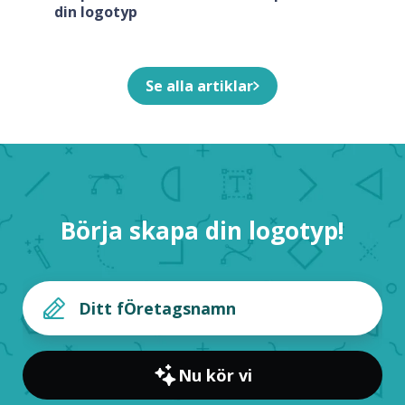
din logotyp
Se alla artiklar
Börja skapa din logotyp!
Nu kör vi