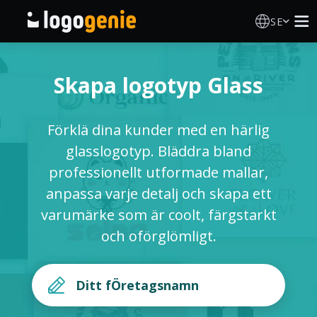
SE
Skapa Logotyp
Skapa logotyp Glass
AI logotypgenerator
Förklä dina kunder med en härlig
Logotypidéer
glasslogotyp. Bläddra bland
professionellt utformade mallar,
Tryckta produkter
anpassa varje detalj och skapa ett
varumärke som är coolt, färgstarkt
Om Oss
och oförglömligt.
Blogg
LOGGA IN