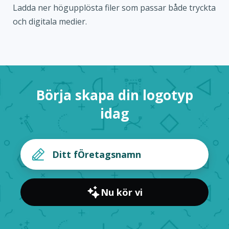
Ladda ner högupplösta filer som passar både tryckta
och digitala medier.
Börja skapa din logotyp
idag
Nu kör vi