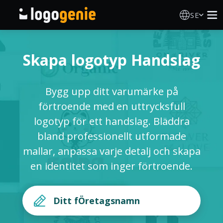
SE
Skapa Logotyp
Skapa logotyp Handslag
AI logotypgenerator
Bygg upp ditt varumärke på
Logotypidéer
förtroende med en uttrycksfull
logotyp för ett handslag. Bläddra
Om Oss
bland professionellt utformade
mallar, anpassa varje detalj och skapa
Blogg
en identitet som inger förtroende.
LOGGA IN