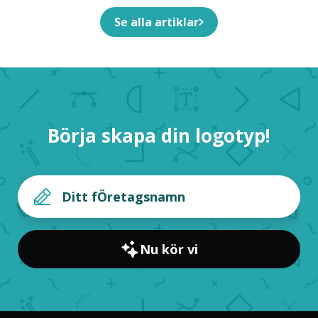
Se alla artiklar
Börja skapa din logotyp!
Nu kör vi