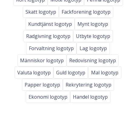
Skatt logotyp
Fackforening logotyp
Kundtjänst logotyp
Mynt logotyp
Radgivning logotyp
Utbyte logotyp
Forvaltning logotyp
Lag logotyp
Människor logotyp
Redovisning logotyp
Valuta logotyp
Guld logotyp
Mal logotyp
Papper logotyp
Rekrytering logotyp
Ekonomi logotyp
Handel logotyp