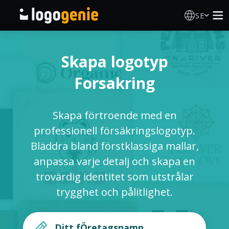
SE
Skapa Logotyp
Skapa logotyp
AI logotypgenerator
Forsakring
Logotypidéer
Skapa förtroende med en
Tryckta produkter
professionell försäkringslogotyp.
Bläddra bland förstklassiga mallar,
Om Oss
anpassa varje detalj och skapa en
trovärdig identitet som utstrålar
Blogg
trygghet och pålitlighet.
LOGGA IN