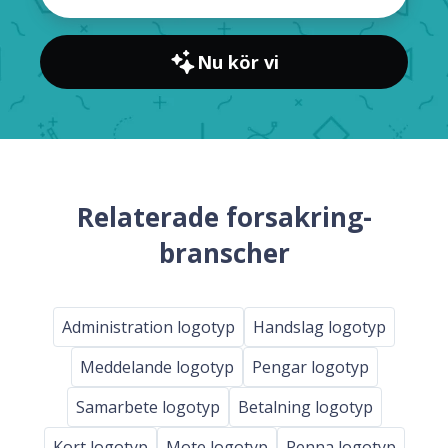
Nu kör vi
Relaterade forsakring-
branscher
Administration logotyp
Handslag logotyp
Meddelande logotyp
Pengar logotyp
Samarbete logotyp
Betalning logotyp
Kort logotyp
Mote logotyp
Penna logotyp