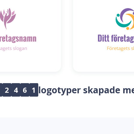
logotyper skapade m
2
4
6
1