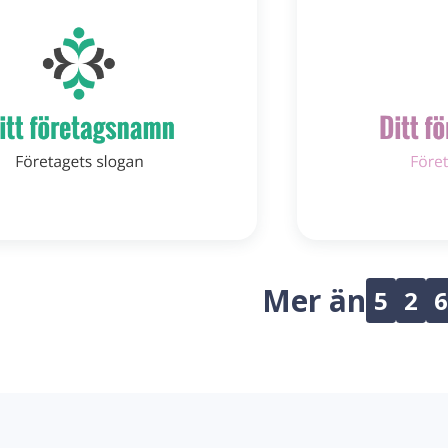
Mer än
5
2
6