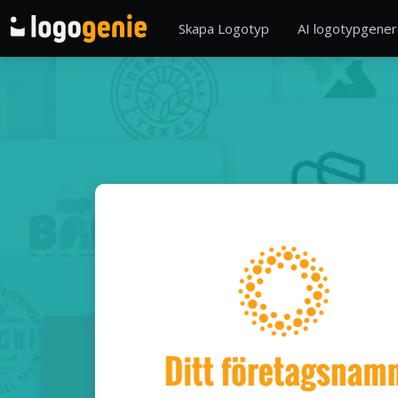
Skapa Logotyp
AI logotypgener