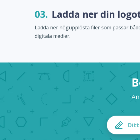
03.
Ladda ner din logo
Ladda ner högupplösta filer som passar både
digitala medier.
B
An