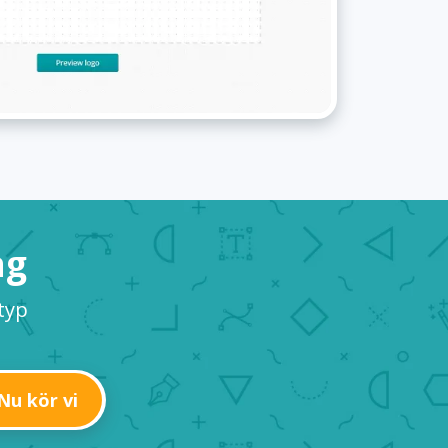
ag
typ
Nu kör vi