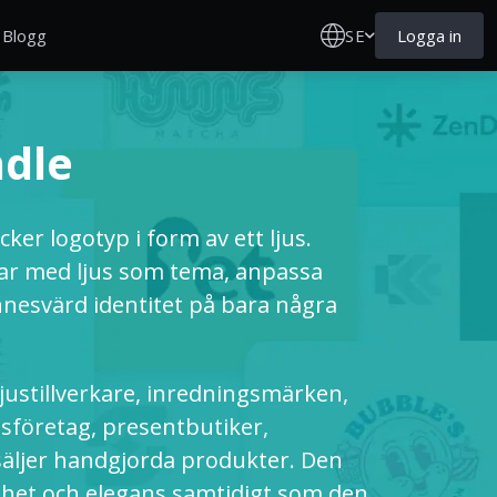
SE
Logga in
Blogg
ndle
ker logotyp i form av ett ljus.
ar med ljus som tema, anpassa
nnesvärd identitet på bara några
ljustillverkare, inredningsmärken,
dsföretag, presentbutiker,
äljer handgjorda produkter. Den
ghet och elegans samtidigt som den