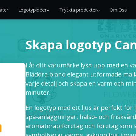
ator
Logotypidéer
Tryckta produkter
Om Oss
Skapa logotyp Ca
Låt ditt varumärke lysa upp med en vac
Bläddra bland elegant utformade mall
varje detalj och skapa en varm och mi
minuter.
En logotyp med ett ljus är perfekt för 
spa-anläggningar, hälso- och friskvår
aromaterapiföretag och företag som s
symboliserar värme, avkoppling, tryg