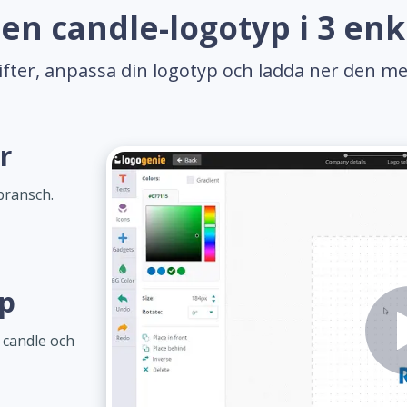
en candle-logotyp i 3 enk
gifter, anpassa din logotyp och ladda ner den me
r
bransch.
yp
 candle och