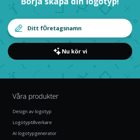
Börja skapa din logotyp!
Nu kör vi
Våra produkter
Design av logotyp
Logotyptillverkare
AI logotypgenerator