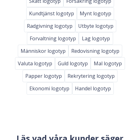
Skatt logotyp
Forsakring logotyp
Kundtjänst logotyp
Mynt logotyp
Radgivning logotyp
Utbyte logotyp
Forvaltning logotyp
Lag logotyp
Människor logotyp
Redovisning logotyp
Valuta logotyp
Guld logotyp
Mal logotyp
Papper logotyp
Rekrytering logotyp
Ekonomi logotyp
Handel logotyp
Läs vad våra kunder säger