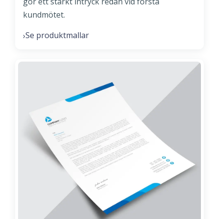
gör ett starkt intryck redan vid första
kundmötet.
Se produktmallar
›