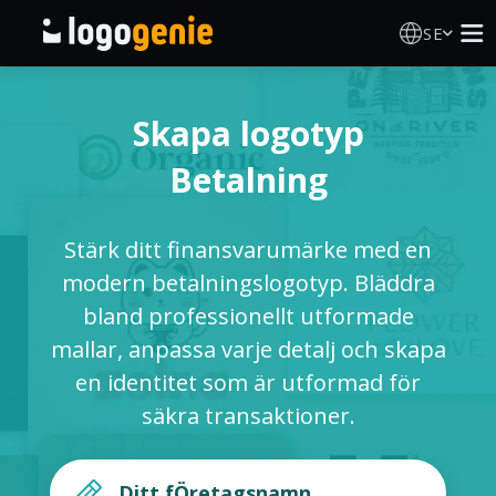
SE
Skapa Logotyp
Skapa logotyp
AI logotypgenerator
Betalning
Logotypidéer
Stärk ditt finansvarumärke med en
Tryckta produkter
modern betalningslogotyp. Bläddra
bland professionellt utformade
Om Oss
mallar, anpassa varje detalj och skapa
en identitet som är utformad för
Blogg
säkra transaktioner.
LOGGA IN