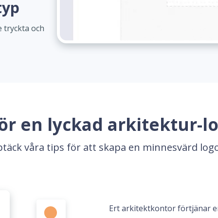
typ
 tryckta och
för en lyckad arkitektur-l
täck våra tips för att skapa en minnesvärd log
Ert arkitektkontor förtjänar e