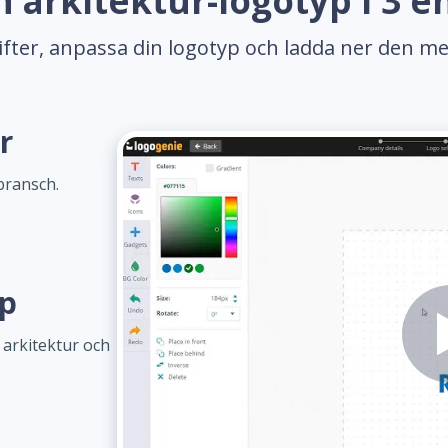
 arkitektur-logotyp i 3 e
gifter, anpassa din logotyp och ladda ner den me
r
bransch.
yp
 arkitektur och