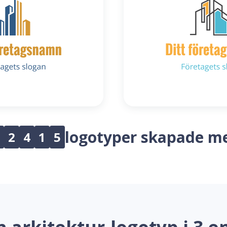
logotyper skapade m
2
4
1
5