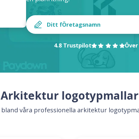
4.8 Trustpilot
Över
Arkitektur logotypmallar
j bland våra professionella arkitektur logotypma