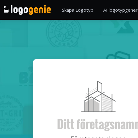
Skapa Logotyp
AI logotypgener