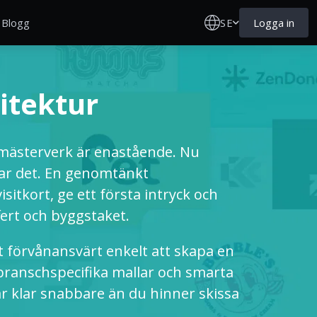
SE
Logga in
Blogg
itektur
 mästerverk är enastående. Nu
ar det. En genomtänkt
sitkort, ge ett första intryck och
ert och byggstaket.
 förvånansvärt enkelt att skapa en
e branschspecifika mallar och smarta
r klar snabbare än du hinner skissa