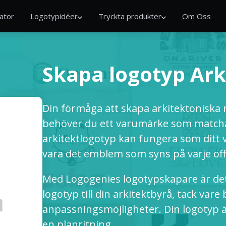
ator
Logotypidéer
Tryckta produkter
Om Oss
Skapa logotyp Ark
Din förmåga att skapa arkitektoniska
behöver du ett varumärke som match
arkitektlogotyp kan fungera som ditt vi
vara det emblem som syns på varje off
Med Logogenies logotypskapare är det
logotyp till din arkitektbyrå, tack var
anpassningsmöjligheter. Din logotyp ä
en planritning.