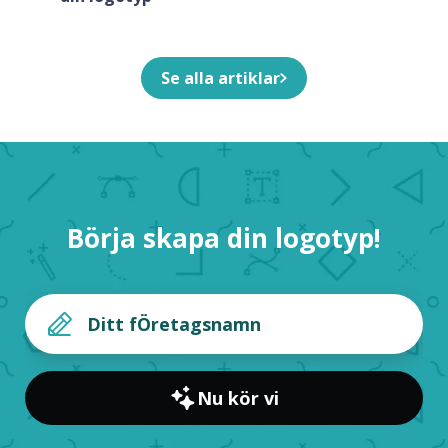
Se alla artiklar
Börja skapa din logotyp!
Nu kör vi