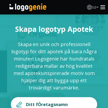
SE
Skapa Logotyp
Skapa logotyp Apotek
AI logotypgenerator
Skapa en unik och professionell
Logotypidéer
logotyp för ditt apotek på bara några
minuter! Logogenie har hundratals
Tryckta produkter
redigerbara mallar av hög kvalitet
med apoteksinspirerade motiv som
Om Oss
hjälper dig att bygga upp ett
trovärdigt varumärke.
Blogg
LOGGA IN