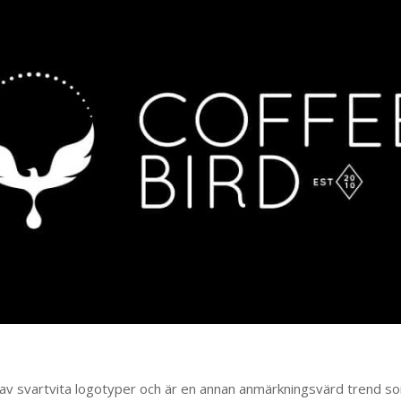
 av svartvita logotyper och är en annan anmärkningsvärd trend s