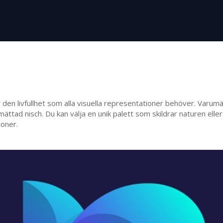
r den livfullhet som alla visuella representationer behöver. Varu
n mättad nisch. Du kan välja en unik palett som skildrar naturen ell
toner.