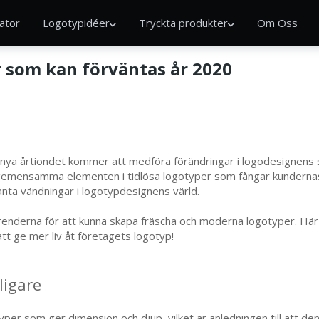
ator
Logotypidéer
Tryckta produkter
Om Oss
r som kan förväntas år 2020
t nya årtiondet kommer att medföra förändringar i logodesignens 
e gemensamma elementen i tidlösa logotyper som fångar kundernas
anta vändningar i logotypdesignens värld.
l trenderna för att kunna skapa fräscha och moderna logotyper. H
t ge mer liv åt företagets logotyp!
ligare
typer som ger dimension och djup, vilket är anledningen till att d