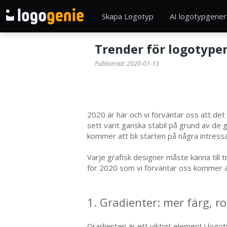
Skapa Logotyp
AI logotypgener
Trender för logotype
Publicerad:
2020-01-13
2020 är här och vi förväntar oss att de
sett varit ganska stabil på grund av d
kommer att bli starten på några intress
Varje grafisk designer måste känna til
för 2020 som vi förväntar oss kommer at
1.
Gradienter: mer färg, ro
Gradienten är ett viktigt element i logo