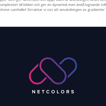
 komplexitet till bilden och ger en dynamisk men ändå lugnande to
one-samhället förväntar vi oss att användningen av gradienter