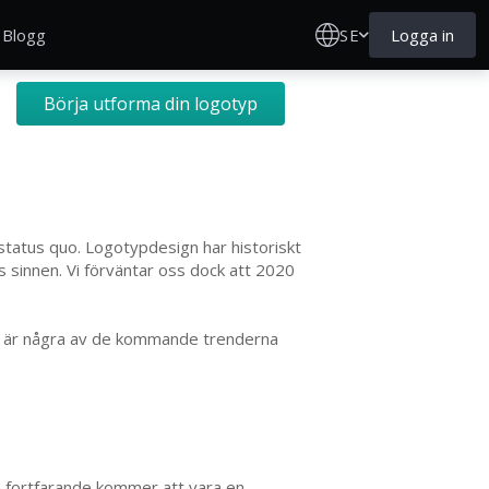
SE
Logga in
Blogg
Börja utforma din logotyp
status quo. Logotypdesign har historiskt
 sinnen. Vi förväntar oss dock att 2020
är är några av de kommande trenderna
en fortfarande kommer att vara en