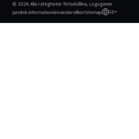
© 2026 Alla rättigheter förbehållna, Logogenie
SE
Juridisk information
Användarvillkor
Sitemap