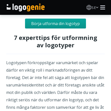
SE
Skapa Logotyp
Börja utforma din logotyp
AI logotypgenerator
7 experttips för utformning
av logotyper
Logotypidéer
Tryckta produkter
Logotypen förkroppsligar varumärket och spelar
därför en viktig roll i marknadsföringen av ditt
Om Oss
företag. Det är inte fel att säga att logotypen bär din
varumärkesidentitet och är ditt företags ansikte utåt
Blogg
mot din publik och världen. Därför måste du vara
riktigt seriös när du utformar din logotyp, och det
finns många faktorer som samverkar för att ge liv åt
LOGGA IN