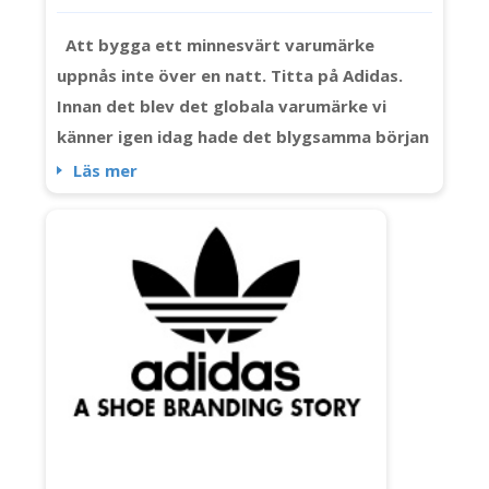
Den Så Speciell
Att bygga ett minnesvärt varumärke
uppnås inte över en natt. Titta på Adidas.
Innan det blev det globala varumärke vi
känner igen idag hade det blygsamma början
och en färgstark historia. Adidas
Läs mer
utvecklades, precis som dess logotyper (ja,
mer än en). Och om du någonsin undrar hur
det har förändrats över tiden, kolla in den
här artikeln. Låt oss ta reda på hur
logotypen har utvecklats sedan...