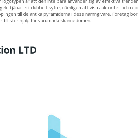
 logotypen är att den inte bara använder sig av effektiva trende
geln tjänar ett dubbelt syfte, nämligen att visa auktoritet och r
ingen till de antika pyramiderna i dess namngivare. Företag bör all
r till stor hjälp för varumärkeskännedomen.
tion LTD