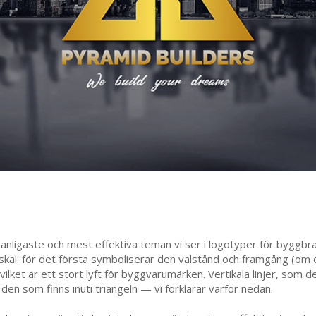
nligaste och mest effektiva teman vi ser i logotyper för byggbran
skäl: för det första symboliserar den välstånd och framgång (om 
vilket är ett stort lyft för byggvarumärken. Vertikala linjer, som de
den som finns inuti triangeln — vi förklarar varför nedan.