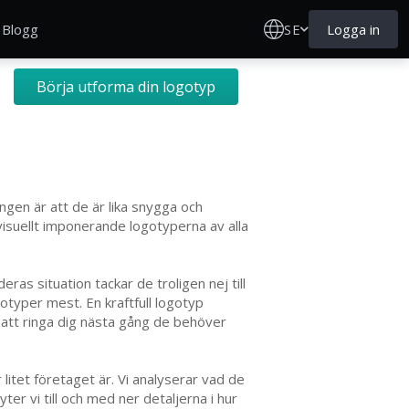
SE
Logga in
Blogg
Börja utforma din logotyp
gen är att de är lika snygga och
isuellt imponerande logotyperna av alla
as situation tackar de troligen nej till
otyper mest. En kraftfull logotyp
 att ringa dig nästa gång de behöver
litet företaget är. Vi analyserar vad de
er vi till och med ner detaljerna i hur