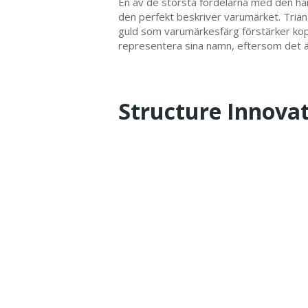
En av de största fördelarna med den här
den perfekt beskriver varumärket. Trian
guld som varumärkesfärg förstärker koppl
representera sina namn, eftersom det ä
Structure Innova