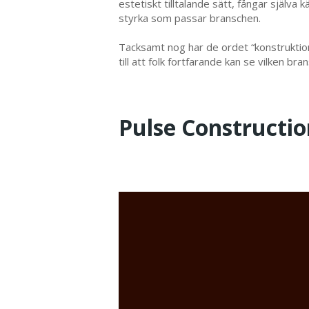
estetiskt tilltalande sätt, fångar själva
styrka som passar branschen.
Tacksamt nog har de ordet “konstruktion
till att folk fortfarande kan se vilken 
Pulse Constructio