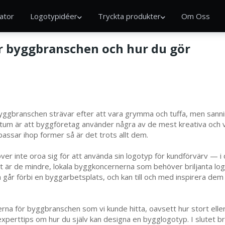
ator
Logotypidéer
Tryckta produkter
Om Oss
ör byggbranschen och hur du gör
byggbranschen strävar efter att vara grymma och tuffa, men sannin
tum är att byggföretag använder några av de mest kreativa och v
ssar ihop former så är det trots allt dem.
 inte oroa sig för att använda sin logotyp för kundförvärv — i der
et är de mindre, lokala byggkoncernerna som behöver briljanta log
går förbi en byggarbetsplats, och kan till och med inspirera dem
rna för byggbranschen som vi kunde hitta, oavsett hur stort eller 
erttips om hur du själv kan designa en bygglogotyp. I slutet bryt