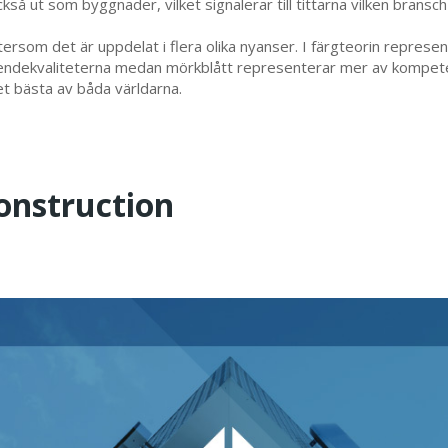
så ut som byggnader, vilket signalerar till tittarna vilken bransch 
eftersom det är uppdelat i flera olika nyanser. I färgteorin repre
roendekvaliteterna medan mörkblått representerar mer av kompet
et bästa av båda världarna.
onstruction