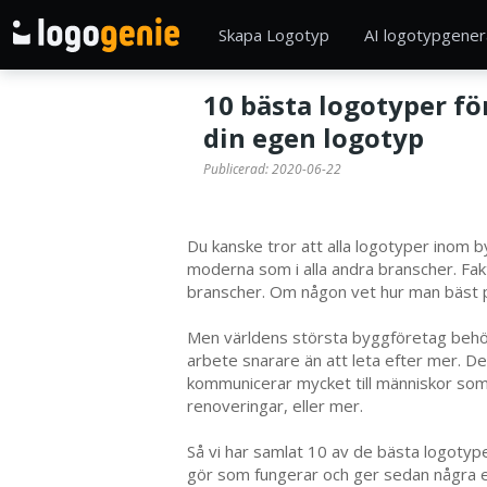
Skapa Logotyp
AI logotypgener
10 bästa logotyper f
din egen logotyp
Publicerad:
2020-06-22
Du kanske tror att alla logotyper inom 
moderna som i alla andra branscher. Fak
branscher. Om någon vet hur man bäst pa
Men världens största byggföretag behöver
arbete snarare än att leta efter mer. D
kommunicerar mycket till människor som 
renoveringar, eller mer.
Så vi har samlat 10 av de bästa logotype
gör som fungerar och ger sedan några exp